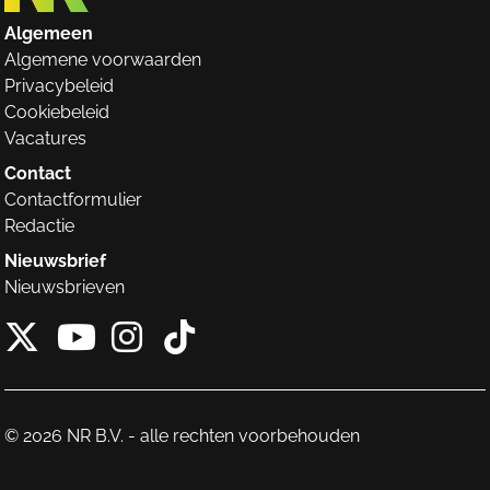
Algemeen
Algemene voorwaarden
Privacybeleid
Cookiebeleid
Vacatures
Contact
Contactformulier
Redactie
Nieuwsbrief
Nieuwsbrieven
X van NieuwRechts
Instagram van Nieuw
Tiktok van Nieuw
Youtube van NieuwRecht
© 2026 NR B.V. - alle rechten voorbehouden