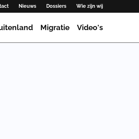
tact
Nieuws
Dossiers
Wie zijn wij
uitenland
Migratie
Video's