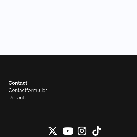
Contact
Contactformulier
Redactie
X van NieuwRech
Instagram 
Tiktok 