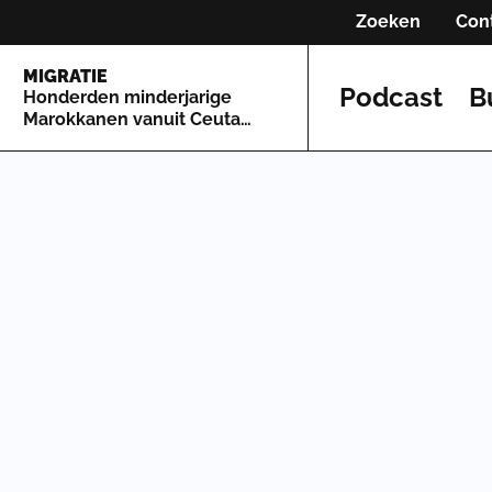
Zoeken
Con
MIGRATIE
Podcast
B
Honderden minderjarige
Marokkanen vanuit Ceuta
naar Spaans vasteland