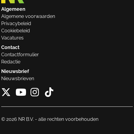
Algemeen
Algemene voorwaarden
Privacybeleid
Cookiebeleid
Vacatures
Contact
Contactformulier
Redactie
Nieuwsbrief
Nieuwsbrieven
X van NieuwRechts
Instagram van Nieuw
Tiktok van Nieuw
Youtube van NieuwRecht
© 2026 NR B.V. - alle rechten voorbehouden