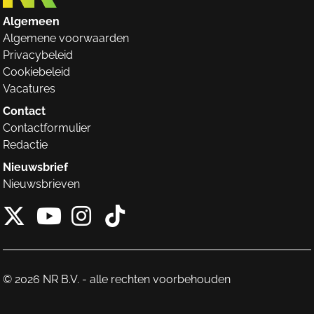
Algemeen
Algemene voorwaarden
Privacybeleid
Cookiebeleid
Vacatures
Contact
Contactformulier
Redactie
Nieuwsbrief
Nieuwsbrieven
X van NieuwRechts
Instagram van Nieuw
Tiktok van Nieuw
Youtube van NieuwRecht
© 2026 NR B.V. - alle rechten voorbehouden