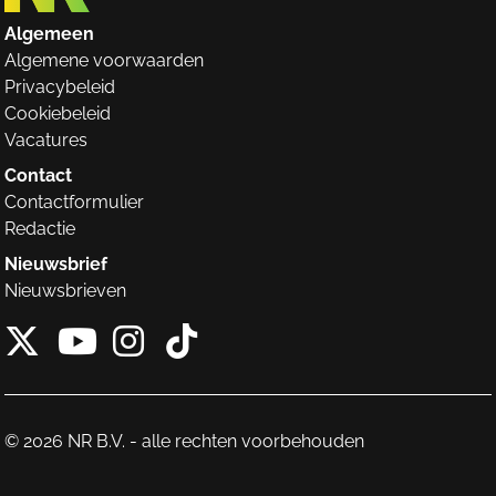
Algemeen
Algemene voorwaarden
Privacybeleid
Cookiebeleid
Vacatures
Contact
Contactformulier
Redactie
Nieuwsbrief
Nieuwsbrieven
X van NieuwRechts
Instagram van Nieuw
Tiktok van Nieuw
Youtube van NieuwRecht
© 2026 NR B.V. - alle rechten voorbehouden