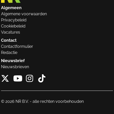
Algemeen
Algemene voorwaarden
Privacybeleid
Cookiebeleid
Vacatures
Contact
Contactformulier
Redactie
Nieuwsbrief
Nieuwsbrieven
X van NieuwRechts
Instagram van Nieuw
Tiktok van Nieuw
Youtube van NieuwRecht
© 2026 NR B.V. - alle rechten voorbehouden