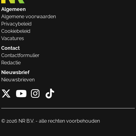
Algemeen
Algemene voorwaarden
Privacybeleid
Cookiebeleid
Vacatures
Contact
Contactformulier
Redactie
Nieuwsbrief
Nieuwsbrieven
X van NieuwRechts
Instagram van Nieuw
Tiktok van Nieuw
Youtube van NieuwRecht
© 2026 NR B.V. - alle rechten voorbehouden