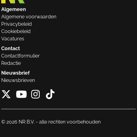
Algemeen
Algemene voorwaarden
Privacybeleid
Cookiebeleid
Vacatures
Contact
Contactformulier
Redactie
Nieuwsbrief
Nieuwsbrieven
X van NieuwRechts
Instagram van Nieuw
Tiktok van Nieuw
Youtube van NieuwRecht
© 2026 NR B.V. - alle rechten voorbehouden