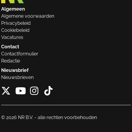
Algemeen
Algemene voorwaarden
Privacybeleid
Cookiebeleid
Vacatures
Contact
Contactformulier
Redactie
Nieuwsbrief
Nieuwsbrieven
X van NieuwRechts
Instagram van Nieuw
Tiktok van Nieuw
Youtube van NieuwRecht
© 2026 NR B.V. - alle rechten voorbehouden