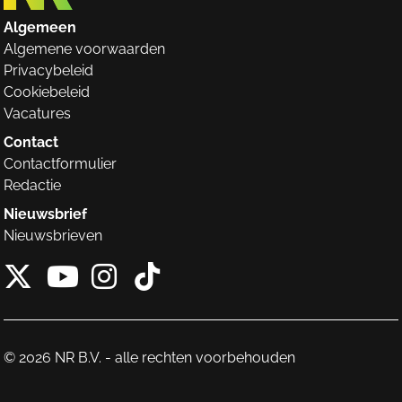
Algemeen
Algemene voorwaarden
Privacybeleid
Cookiebeleid
Vacatures
Contact
Contactformulier
Redactie
Nieuwsbrief
Nieuwsbrieven
X van NieuwRechts
Instagram van Nieuw
Tiktok van Nieuw
Youtube van NieuwRecht
© 2026 NR B.V. - alle rechten voorbehouden