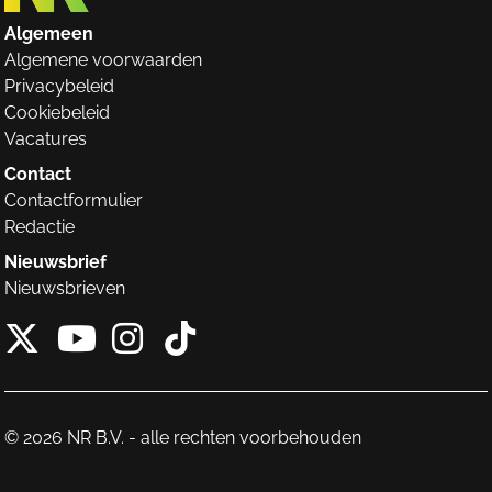
Algemeen
Algemene voorwaarden
Privacybeleid
Cookiebeleid
Vacatures
Contact
Contactformulier
Redactie
Nieuwsbrief
Nieuwsbrieven
X van NieuwRechts
Instagram van Nieuw
Tiktok van Nieuw
Youtube van NieuwRecht
© 2026 NR B.V. - alle rechten voorbehouden