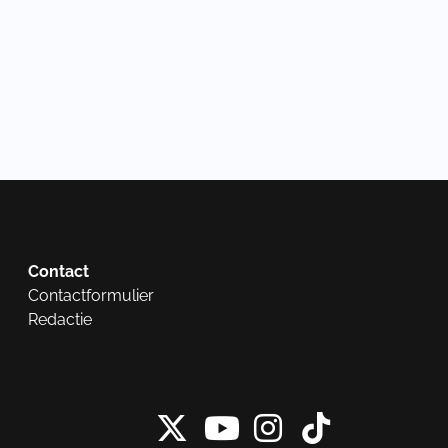
Contact
Contactformulier
Redactie
X van NieuwRech
Instagram 
Tiktok 