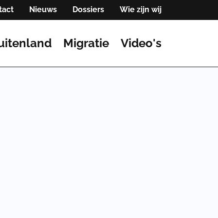
tact
Nieuws
Dossiers
Wie zijn wij
uitenland
Migratie
Video's