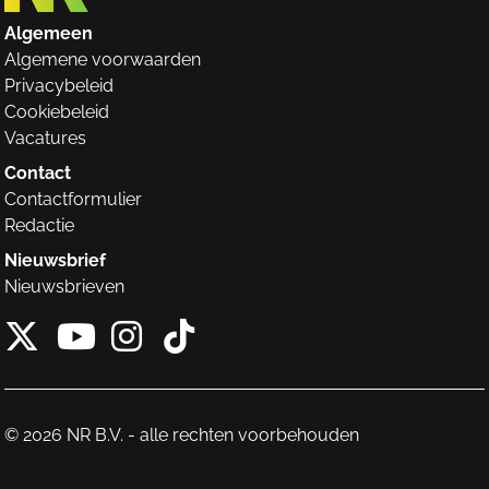
Algemeen
Algemene voorwaarden
Privacybeleid
Cookiebeleid
Vacatures
Contact
Contactformulier
Redactie
Nieuwsbrief
Nieuwsbrieven
X van NieuwRechts
Instagram van Nieuw
Tiktok van Nieuw
Youtube van NieuwRecht
© 2026 NR B.V. - alle rechten voorbehouden