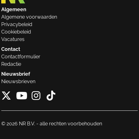
Algemeen
Algemene voorwaarden
Privacybeleid
Cookiebeleid
Vacatures
Contact
Contactformulier
Redactie
Nieuwsbrief
Nieuwsbrieven
X van NieuwRechts
Instagram van Nieuw
Tiktok van Nieuw
Youtube van NieuwRecht
© 2026 NR B.V. - alle rechten voorbehouden