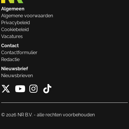
Algemeen
Algemene voorwaarden
Privacybeleid
Cookiebeleid
Vacatures
Contact
Contactformulier
Redactie
Nieuwsbrief
Nieuwsbrieven
X van NieuwRechts
Instagram van Nieuw
Tiktok van Nieuw
Youtube van NieuwRecht
© 2026 NR B.V. - alle rechten voorbehouden