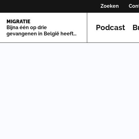
Zoeken
Con
MIGRATIE
Podcast
B
Bijna één op drie
gevangenen in België heeft
geen verblijfsrecht