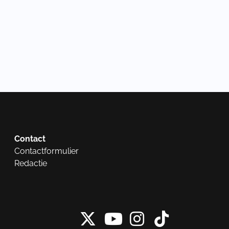
Contact
Contactformulier
Redactie
X van NieuwRech
Instagram 
Tiktok 