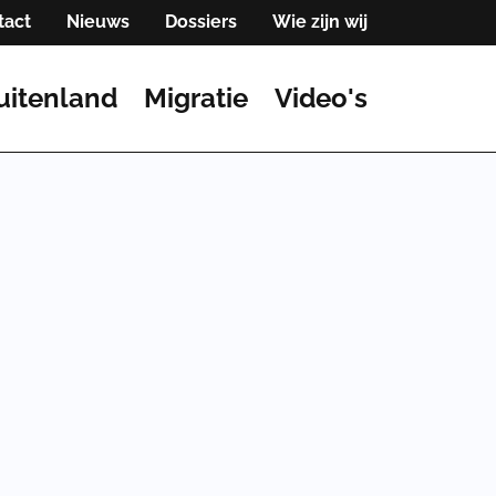
tact
Nieuws
Dossiers
Wie zijn wij
uitenland
Migratie
Video's