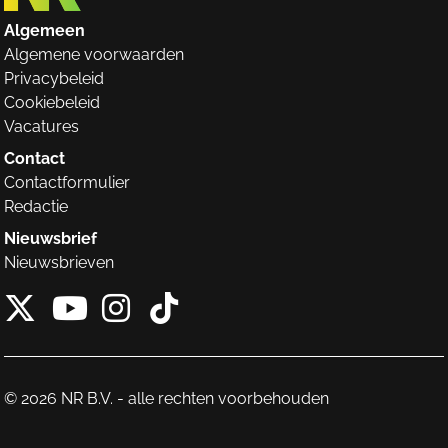
Algemeen
Algemene voorwaarden
Privacybeleid
Cookiebeleid
Vacatures
Contact
Contactformulier
Redactie
Nieuwsbrief
Nieuwsbrieven
X van NieuwRechts
Instagram van Nieuw
Tiktok van Nieuw
Youtube van NieuwRecht
© 2026 NR B.V. - alle rechten voorbehouden