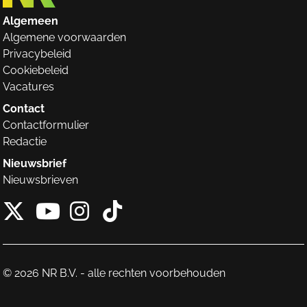
Algemeen
Algemene voorwaarden
Privacybeleid
Cookiebeleid
Vacatures
Contact
Contactformulier
Redactie
Nieuwsbrief
Nieuwsbrieven
X van NieuwRechts
Instagram van Nieuw
Tiktok van Nieuw
Youtube van NieuwRecht
© 2026 NR B.V. - alle rechten voorbehouden