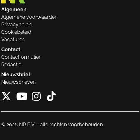
Algemeen
Algemene voorwaarden
Privacybeleid
Cookiebeleid
Vacatures
Contact
Contactformulier
Redactie
Nieuwsbrief
Nieuwsbrieven
X van NieuwRechts
Instagram van Nieuw
Tiktok van Nieuw
Youtube van NieuwRecht
© 2026 NR B.V. - alle rechten voorbehouden