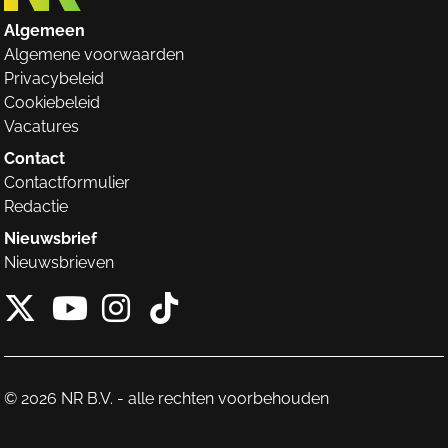
Algemeen
Algemene voorwaarden
Privacybeleid
Cookiebeleid
Vacatures
Contact
Contactformulier
Redactie
Nieuwsbrief
Nieuwsbrieven
X van NieuwRechts
Instagram van Nieuw
Tiktok van Nieuw
Youtube van NieuwRecht
© 2026 NR B.V. - alle rechten voorbehouden