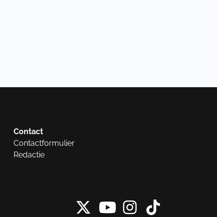
Contact
Contactformulier
Redactie
X van NieuwRech
Instagram 
Tiktok 