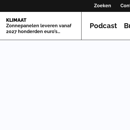
Zoeken
Con
KLIMAAT
Podcast
B
Zonnepanelen leveren vanaf
2027 honderden euro’s
minder op: dit moet u weten