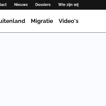
tact
Nieuws
Dossiers
Wie zijn wij
uitenland
Migratie
Video's