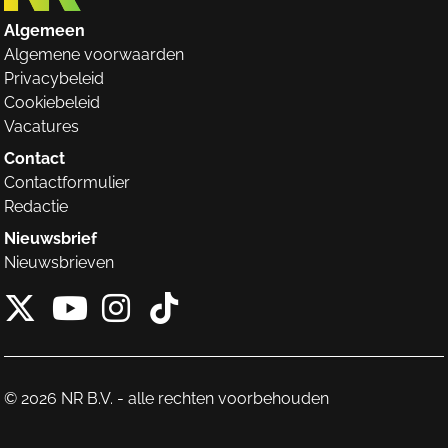
Algemeen
Algemene voorwaarden
Privacybeleid
Cookiebeleid
Vacatures
Contact
Contactformulier
Redactie
Nieuwsbrief
Nieuwsbrieven
X van NieuwRechts
Instagram van Nieuw
Tiktok van Nieuw
Youtube van NieuwRecht
© 2026 NR B.V. - alle rechten voorbehouden