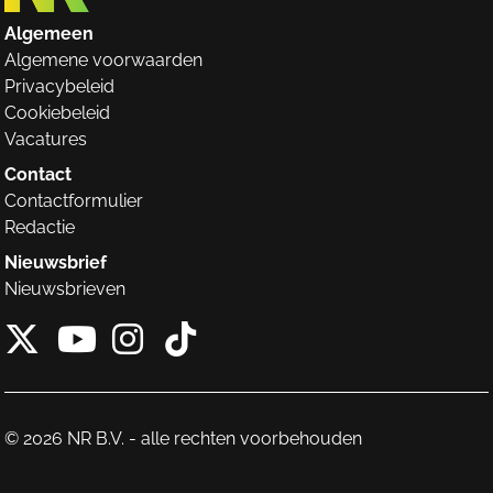
Algemeen
Algemene voorwaarden
Privacybeleid
Cookiebeleid
Vacatures
Contact
Contactformulier
Redactie
Nieuwsbrief
Nieuwsbrieven
X van NieuwRechts
Instagram van Nieuw
Tiktok van Nieuw
Youtube van NieuwRecht
© 2026 NR B.V. - alle rechten voorbehouden