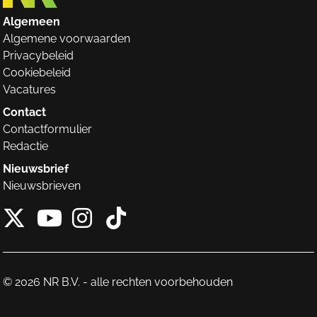
Algemeen
Algemene voorwaarden
Privacybeleid
Cookiebeleid
Vacatures
Contact
Contactformulier
Redactie
Nieuwsbrief
Nieuwsbrieven
X van NieuwRechts
Instagram van Nieuw
Tiktok van Nieuw
Youtube van NieuwRecht
© 2026 NR B.V. - alle rechten voorbehouden