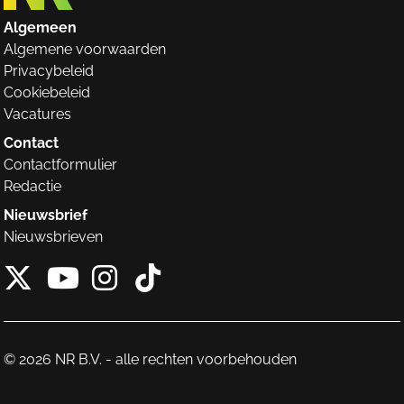
Algemeen
Algemene voorwaarden
Privacybeleid
Cookiebeleid
Vacatures
Contact
Contactformulier
Redactie
Nieuwsbrief
Nieuwsbrieven
X van NieuwRechts
Instagram van Nieuw
Tiktok van Nieuw
Youtube van NieuwRecht
© 2026 NR B.V. - alle rechten voorbehouden