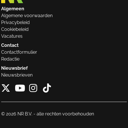
Algemeen
Algemene voorwaarden
Privacybeleid
Cookiebeleid
Vacatures
Contact
Contactformulier
Redactie
Nieuwsbrief
Nieuwsbrieven
X van NieuwRechts
Instagram van Nieuw
Tiktok van Nieuw
Youtube van NieuwRecht
© 2026 NR B.V. - alle rechten voorbehouden