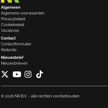
Algemeen
Algemene voorwaarden
Privacybeleid
Cookiebeleid
Vacatures
Contact
Contactformulier
Redactie
Nieuwsbrief
Nieuwsbrieven
X van NieuwRechts
Instagram van Nieuw
Tiktok van Nieuw
Youtube van NieuwRecht
© 2026 NR B.V. - alle rechten voorbehouden