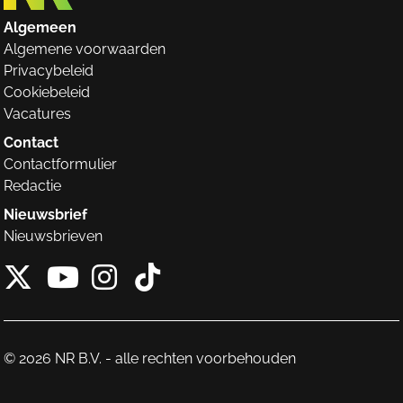
Algemeen
Algemene voorwaarden
Privacybeleid
Cookiebeleid
Vacatures
Contact
Contactformulier
Redactie
Nieuwsbrief
Nieuwsbrieven
X van NieuwRechts
Instagram van Nieuw
Tiktok van Nieuw
Youtube van NieuwRecht
© 2026 NR B.V. - alle rechten voorbehouden