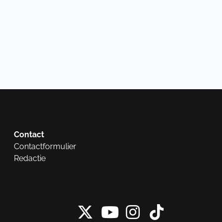
Contact
Contactformulier
Redactie
X van NieuwRech
Instagram 
Tiktok 