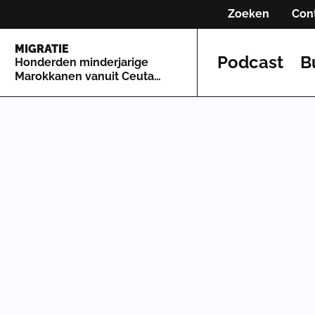
Zoeken
Con
MIGRATIE
Podcast
B
Honderden minderjarige
Marokkanen vanuit Ceuta
naar Spaans vasteland