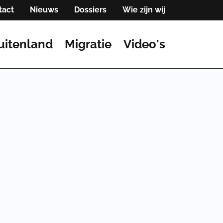
tact
Nieuws
Dossiers
Wie zijn wij
uitenland
Migratie
Video's