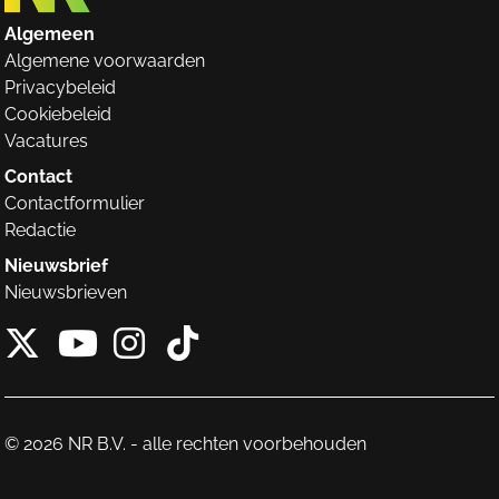
Algemeen
Algemene voorwaarden
Privacybeleid
Cookiebeleid
Vacatures
Contact
Contactformulier
Redactie
Nieuwsbrief
Nieuwsbrieven
X van NieuwRechts
Instagram van Nieuw
Tiktok van Nieuw
Youtube van NieuwRecht
© 2026 NR B.V. - alle rechten voorbehouden