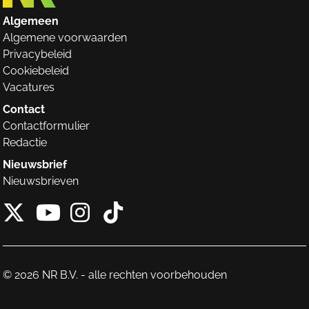
Algemeen
Algemene voorwaarden
Privacybeleid
Cookiebeleid
Vacatures
Contact
Contactformulier
Redactie
Nieuwsbrief
Nieuwsbrieven
X van NieuwRechts
Instagram van Nieuw
Tiktok van Nieuw
Youtube van NieuwRecht
© 2026 NR B.V. - alle rechten voorbehouden