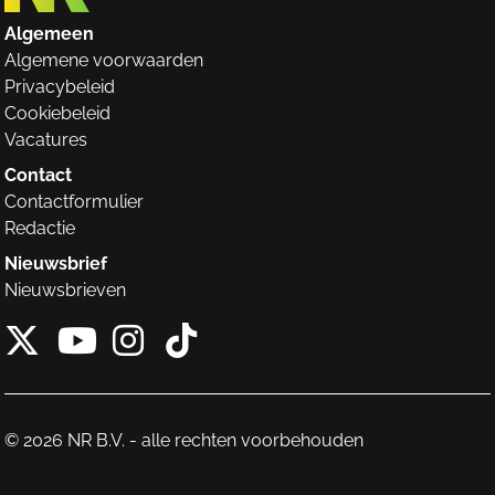
Algemeen
Algemene voorwaarden
Privacybeleid
Cookiebeleid
Vacatures
Contact
Contactformulier
Redactie
Nieuwsbrief
Nieuwsbrieven
X van NieuwRechts
Instagram van Nieuw
Tiktok van Nieuw
Youtube van NieuwRecht
© 2026 NR B.V. - alle rechten voorbehouden