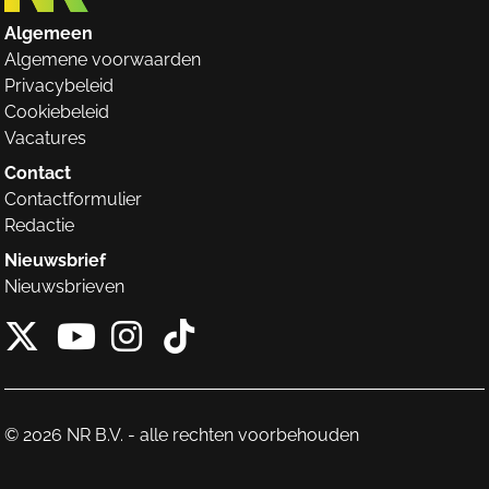
Algemeen
Algemene voorwaarden
Privacybeleid
Cookiebeleid
Vacatures
Contact
Contactformulier
Redactie
Nieuwsbrief
Nieuwsbrieven
X van NieuwRechts
Instagram van Nieuw
Tiktok van Nieuw
Youtube van NieuwRecht
© 2026 NR B.V. - alle rechten voorbehouden