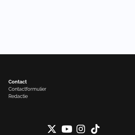
Contact
Contactformulier
Redactie
X van NieuwRech
Instagram 
Tiktok 