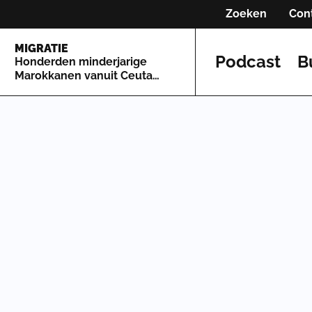
Zoeken
Con
MIGRATIE
Podcast
B
Honderden minderjarige
Marokkanen vanuit Ceuta
naar Spaans vasteland