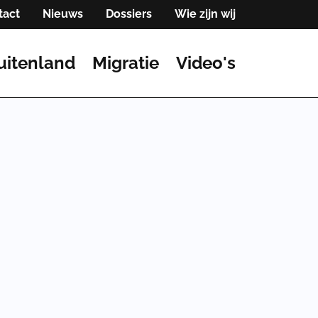
tact
Nieuws
Dossiers
Wie zijn wij
uitenland
Migratie
Video's