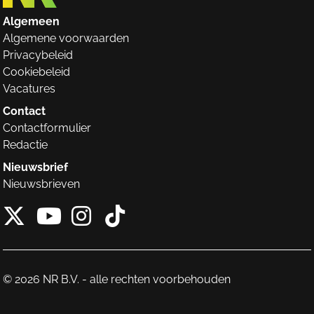
Algemeen
Algemene voorwaarden
Privacybeleid
Cookiebeleid
Vacatures
Contact
Contactformulier
Redactie
Nieuwsbrief
Nieuwsbrieven
X van NieuwRechts
Instagram van Nieuw
Tiktok van Nieuw
Youtube van NieuwRecht
© 2026 NR B.V. - alle rechten voorbehouden