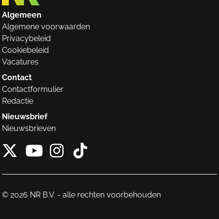
Algemeen
Algemene voorwaarden
Privacybeleid
Cookiebeleid
Vacatures
Contact
Contactformulier
Redactie
Nieuwsbrief
Nieuwsbrieven
X van NieuwRechts
Instagram van Nieuw
Tiktok van Nieuw
Youtube van NieuwRecht
© 2026 NR B.V. - alle rechten voorbehouden