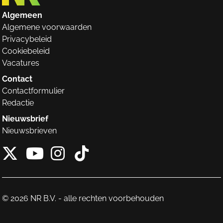
Algemeen
Algemene voorwaarden
Privacybeleid
Cookiebeleid
Vacatures
Contact
Contactformulier
Redactie
Nieuwsbrief
Nieuwsbrieven
X van NieuwRechts
Instagram van Nieuw
Tiktok van Nieuw
Youtube van NieuwRecht
© 2026 NR B.V. - alle rechten voorbehouden