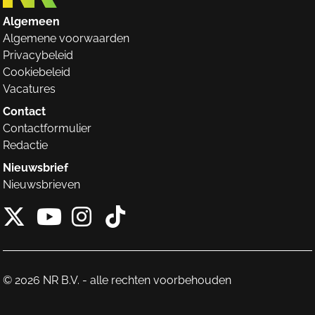
Algemeen
Algemene voorwaarden
Privacybeleid
Cookiebeleid
Vacatures
Contact
Contactformulier
Redactie
Nieuwsbrief
Nieuwsbrieven
X van NieuwRechts
Instagram van Nieuw
Tiktok van Nieuw
Youtube van NieuwRecht
© 2026 NR B.V. - alle rechten voorbehouden