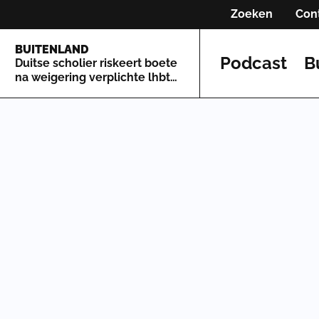
Zoeken
Con
BUITENLAND
Podcast
B
Duitse scholier riskeert boete
na weigering verplichte lhbti-
workshop