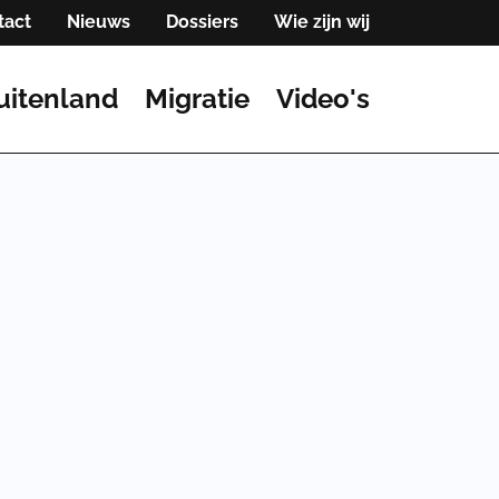
tact
Nieuws
Dossiers
Wie zijn wij
uitenland
Migratie
Video's