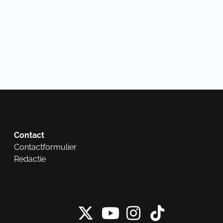
Contact
Contactformulier
Redactie
X van NieuwRech
Instagram 
Tiktok 