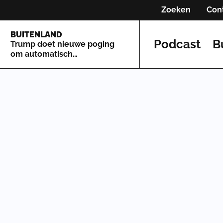
Zoeken
Con
BUITENLAND
Podcast
B
Trump doet nieuwe poging
om automatisch
staatsburgerschap te
beperken