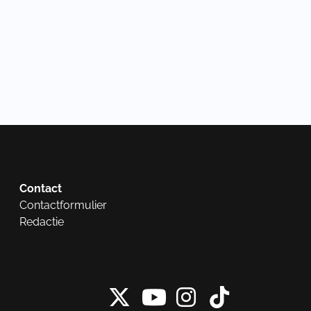
Contact
Contactformulier
Redactie
X van NieuwRech
Instagram 
Tiktok 