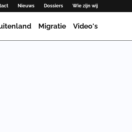
tact
Nieuws
Dossiers
Wie zijn wij
uitenland
Migratie
Video's