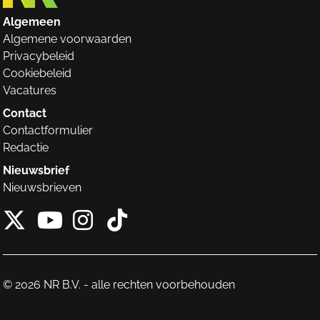
Algemeen
Algemene voorwaarden
Privacybeleid
Cookiebeleid
Vacatures
Contact
Contactformulier
Redactie
Nieuwsbrief
Nieuwsbrieven
X van NieuwRechts
Instagram van Nieuw
Tiktok van Nieuw
Youtube van NieuwRecht
© 2026 NR B.V. - alle rechten voorbehouden