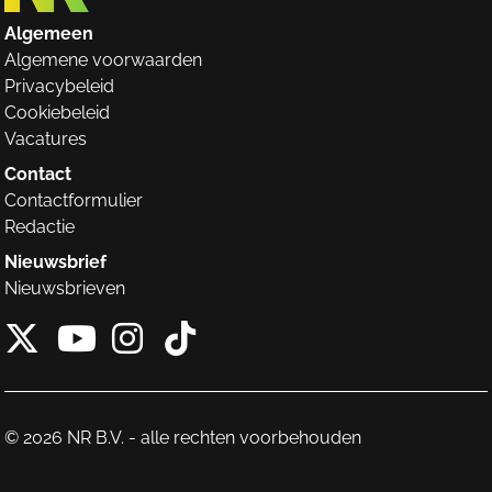
Algemeen
Algemene voorwaarden
Privacybeleid
Cookiebeleid
Vacatures
Contact
Contactformulier
Redactie
Nieuwsbrief
Nieuwsbrieven
X van NieuwRechts
Instagram van Nieuw
Tiktok van Nieuw
Youtube van NieuwRecht
© 2026 NR B.V. - alle rechten voorbehouden