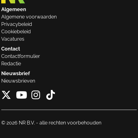
Algemeen
Algemene voorwaarden
Privacybeleid
Cookiebeleid
Vacatures
Contact
Contactformulier
Redactie
Nieuwsbrief
Nieuwsbrieven
X van NieuwRechts
Instagram van Nieuw
Tiktok van Nieuw
Youtube van NieuwRecht
© 2026 NR B.V. - alle rechten voorbehouden