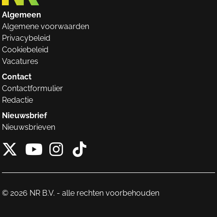
Algemeen
Algemene voorwaarden
Privacybeleid
Cookiebeleid
Vacatures
Contact
Contactformulier
Redactie
Nieuwsbrief
Nieuwsbrieven
X van NieuwRechts
Instagram van Nieuw
Tiktok van Nieuw
Youtube van NieuwRecht
© 2026 NR B.V. - alle rechten voorbehouden