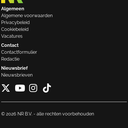
Algemeen
Algemene voorwaarden
Privacybeleid
Cookiebeleid
Vacatures
Contact
Contactformulier
Redactie
Nieuwsbrief
Nieuwsbrieven
X van NieuwRechts
Instagram van Nieuw
Tiktok van Nieuw
Youtube van NieuwRecht
© 2026 NR B.V. - alle rechten voorbehouden