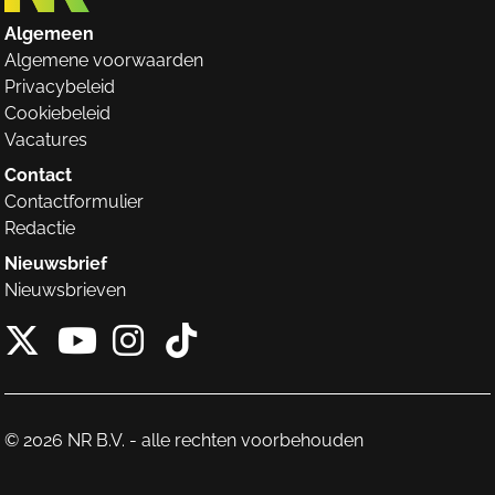
Algemeen
Algemene voorwaarden
Privacybeleid
Cookiebeleid
Vacatures
Contact
Contactformulier
Redactie
Nieuwsbrief
Nieuwsbrieven
X van NieuwRechts
Instagram van Nieuw
Tiktok van Nieuw
Youtube van NieuwRecht
© 2026 NR B.V. - alle rechten voorbehouden