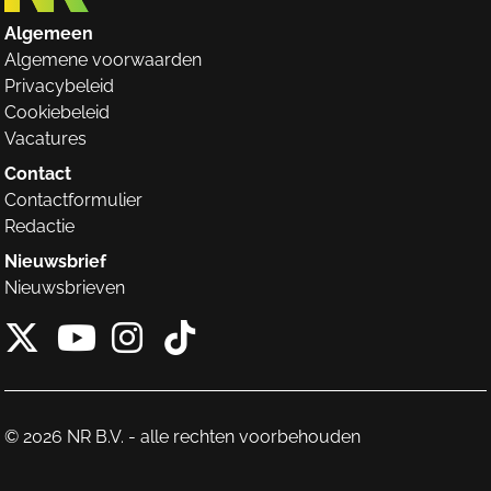
Algemeen
Algemene voorwaarden
Privacybeleid
Cookiebeleid
Vacatures
Contact
Contactformulier
Redactie
Nieuwsbrief
Nieuwsbrieven
X van NieuwRechts
Instagram van Nieuw
Tiktok van Nieuw
Youtube van NieuwRecht
© 2026 NR B.V. - alle rechten voorbehouden