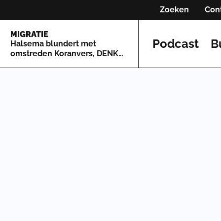
Zoeken
Con
MIGRATIE
Podcast
B
Halsema blundert met
omstreden Koranvers, DENK
springt voor haar in de bres