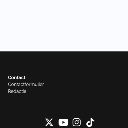
Contact
Contactformulier
Redactie
X van NieuwRech
Instagram 
Tiktok 