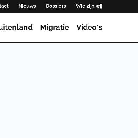
tact
Nieuws
Dossiers
Wie zijn wij
uitenland
Migratie
Video's