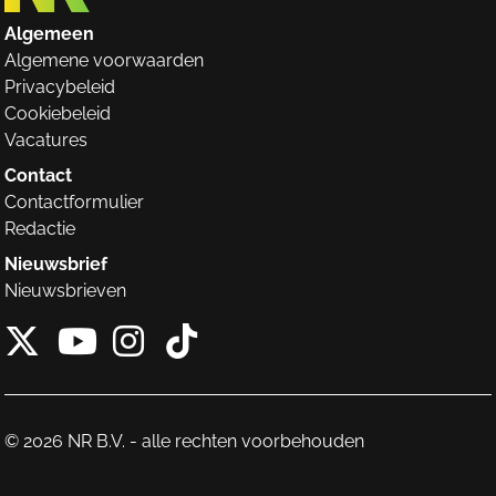
Algemeen
Algemene voorwaarden
Privacybeleid
Cookiebeleid
Vacatures
Contact
Contactformulier
Redactie
Nieuwsbrief
Nieuwsbrieven
X van NieuwRechts
Instagram van Nieuw
Tiktok van Nieuw
Youtube van NieuwRecht
© 2026 NR B.V. - alle rechten voorbehouden