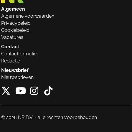
Algemeen
Algemene voorwaarden
Privacybeleid
Cookiebeleid
Vacatures
Contact
Contactformulier
Redactie
Nieuwsbrief
Nieuwsbrieven
X van NieuwRechts
Instagram van Nieuw
Tiktok van Nieuw
Youtube van NieuwRecht
© 2026 NR B.V. - alle rechten voorbehouden